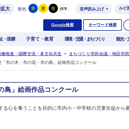
拡大
ルビ
青
黄
黒
標準
配色
音声読み上げ
市公式ホームページ
Google検索
キーワード検索
祉・医療
子育て・教育
環境・交通・まちづくり
観光・
協働推進・国際交流・多文化共生
>
まちづくり市民会議・地区市
度「市の木・市の花・市の鳥」絵画作品コンクール
の鳥」絵画作品コンクール
する心を
養うことを目的に市内小・中学校の児童生徒から