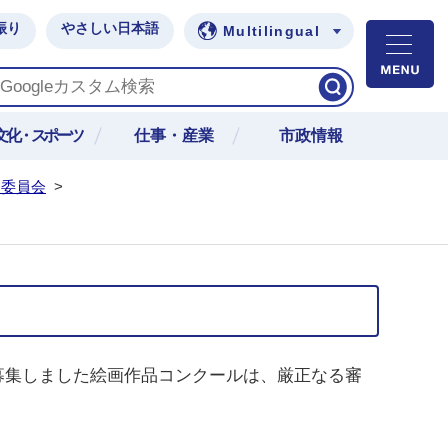
振り
やさしい日本語
Multilingual
M
文化・スポーツ
仕事・産業
市政情報
民委員会
>
募集しました絵画作品コンクールは、厳正なる審