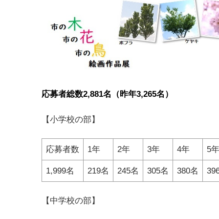
応募者総数2,881名（昨年3,265
名）
【小学校の部】
応募者数
1年
2年
3年
4年
5
1,999名
219名
245名
305名
380名
39
【中学校の部】