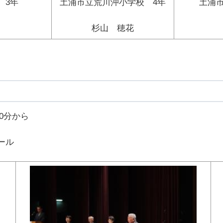
 3年
土浦市立荒川沖小学校 4年
土浦
杉山 穂花
0分から
ール