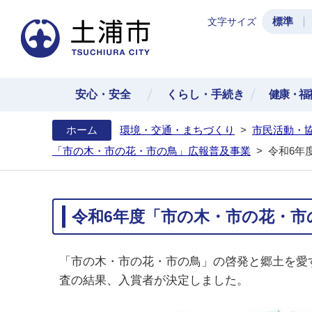
標準
文字サイズ
土浦
安心・安全
くらし・手続き
健康・福
ホーム
環境・交通・まちづくり
>
市民活動・
「市の木・市の花・市の鳥」広報普及事業
>
令和6年
令和6年度「市の木・市の花・市
「市の木・市の花・市の鳥」の啓発と郷土を愛
査の結果、入賞者が決定しました。