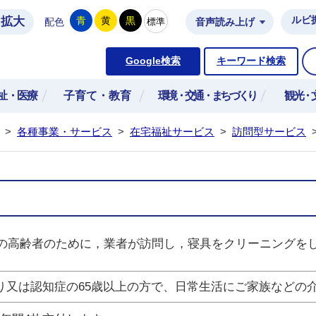
拡大
ルビ
青
黄
黒
標準
配色
音声読み上げ
市公式ホームページ
Google検索
キーワード検索
祉・医療
子育て・教育
環境・交通・まちづくり
観光・
>
各種事業・サービス
>
在宅福祉サービス
>
訪問型サービス
の高齢者のために，業者が訪問し，寝具をクリーニングを
り又は認知症の65歳以上の方で、日常生活にご家族などの