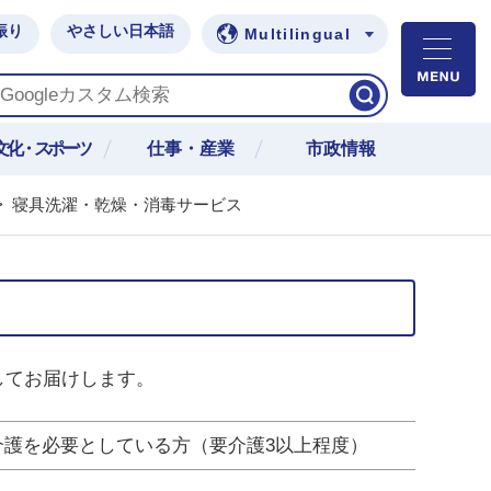
振り
やさしい日本語
Multilingual
M
文化・スポーツ
仕事・産業
市政情報
>
寝具洗濯・乾燥・消毒サービス
してお届けします。
介護を必要としている方（要介護3以上程度）