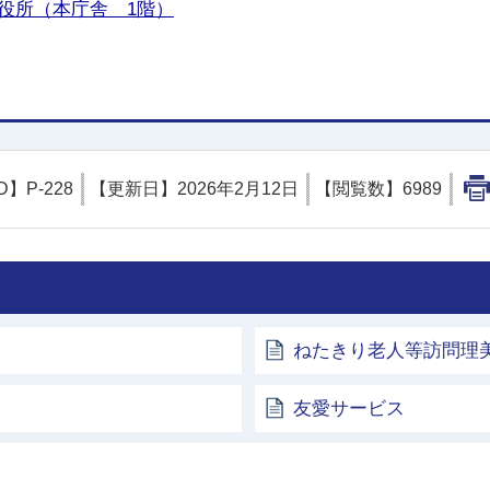
役所（本庁舎 1階）
D】
P-228
【更新日】
2026年2月12日
【閲覧数】
6989
ねたきり老人等訪問理
友愛サービス