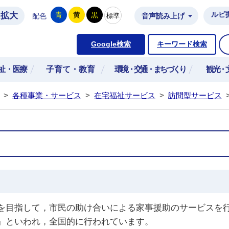
拡大
ルビ
青
黄
黒
標準
配色
音声読み上げ
市公式ホームページ
Google検索
キーワード検索
祉・医療
子育て・教育
環境・交通・まちづくり
観光・
>
各種事業・サービス
>
在宅福祉サービス
>
訪問型サービス
を目指して，市民の助け合いによる家事援助のサービスを
』といわれ，全国的に行われています。