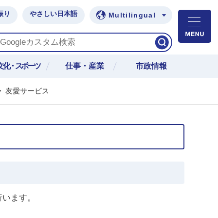
振り
やさしい日本語
Multilingual
M
文化・スポーツ
仕事・産業
市政情報
>
友愛サービス
行います。