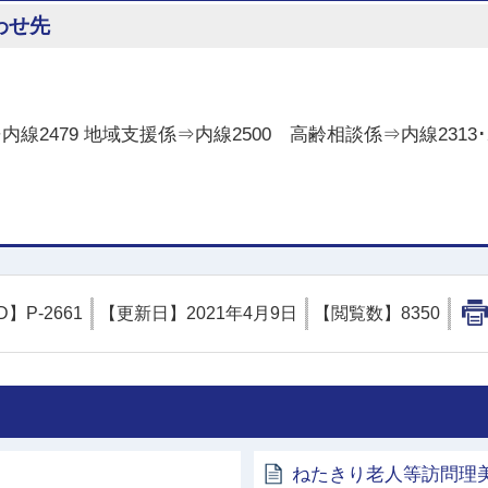
わせ先
内線2479 地域支援係⇒内線2500 高齢相談係⇒内線2313･24
D】
P-2661
【更新日】
2021年4月9日
【閲覧数】
8350
ねたきり老人等訪問理