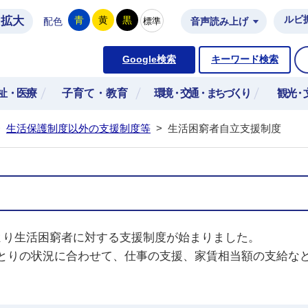
拡大
ルビ
青
黄
黒
標準
配色
音声読み上げ
市公式ホームページ
Google検索
キーワード検索
祉・医療
子育て・教育
環境・交通・まちづくり
観光・
>
生活保護制度以外の支援制度等
>
生活困窮者自立支援制度
より生活困窮者に対する支援制度が始まりました。
とりの状況に合わせて、仕事の支援、家賃相当額の支給な