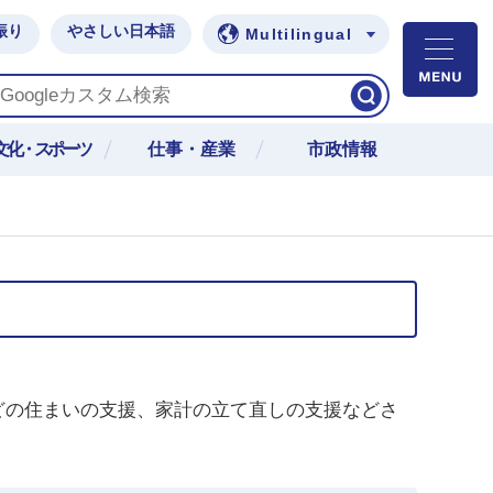
振り
やさしい日本語
Multilingual
M
文化・スポーツ
仕事・産業
市政情報
どの住まいの支援、家計の立て直しの支援などさ