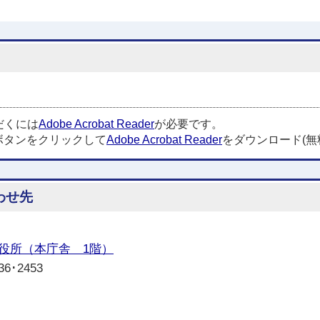
だくには
Adobe Acrobat Reader
が必要です。
ボタンをクリックして
Adobe Acrobat Reader
をダウンロード(無
わせ先
役所（本庁舎 1階）
6･2453