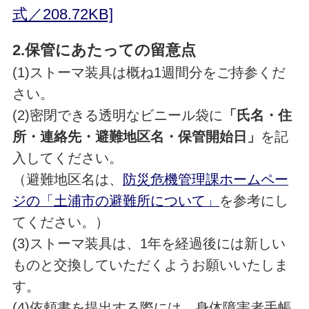
式／208.72KB]
2.保管にあたっての留意点
(1)ストーマ装具は概ね1週間分をご持参くだ
さい。
(2)密閉できる透明なビニール袋に
「氏名・住
所・連絡先・避難地区名・保管開始日」
を記
入してください。
（避難地区名は、
防災危機管理課ホームペー
ジの「土浦市の避難所について」
を参考にし
てください。）
(3)ストーマ装具は、1年を経過後には新しい
ものと交換していただくようお願いいたしま
す。
(4)依頼書を提出する際には、身体障害者手帳