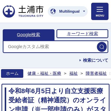
土浦市公式ホームペ
Multilingual
キーワード検索
Google検索
検索について
ホーム
健康・福祉・医療
>
福祉
>
障害者福祉
>
令和8年6月5日より自立支援医療
受給者証（精神通院）のオンライ
ン申請（※一部申請のみ）がスタ