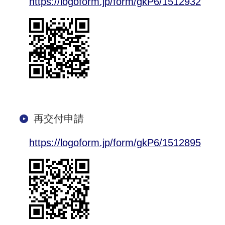
https://logoform.jp/form/gkP6/1512932
再交付申請
https://logoform.jp/form/gkP6/1512895