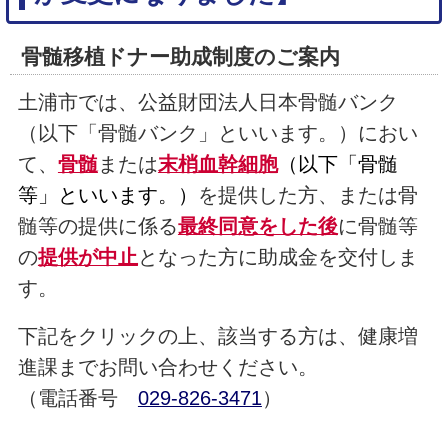
骨髄移植ドナー助成制度のご案内
土浦市では、公益財団法人日本骨髄バンク
（以下「骨髄バンク」といいます。）におい
て、
骨髄
または
末梢血幹細胞
（以下「骨髄
等」といいます。）
を提供した方、または骨
髄等の提供に係る
最終同意をした後
に骨髄等
の
提供が中止
となった方に助成金を交付しま
す。
下記をクリックの上、該当する方は、健康増
進課までお問い合わせください。
（電話番号
029-826-3471
）