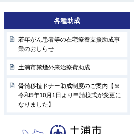
各種助成
若年がん患者等の在宅療養支援助成事
業のおしらせ
土浦市禁煙外来治療費助成
骨髄移植ドナー助成制度のご案内【※
令和5年10月1日より申請様式が変更に
なりました】
土