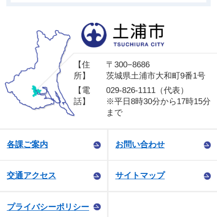
土
【住
〒300−8686
所】
茨城県土浦市大和町9番1号
【電
029-826-1111（代表）
話】
※平日8時30分から17時15分
まで
各課ご案内
お問い合わせ
交通アクセス
サイトマップ
プライバシーポリシー