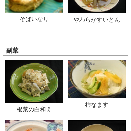
そばいなり
やわらかすいとん
副菜
柿なます
根菜の白和え