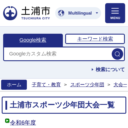
土浦市公式ホームペ
Multilingual
キーワード検索
Google検索
検索について
ホーム
子育て・教育
>
スポーツ少年団
>
大会一
>
土浦市スポーツ少年団大会一覧
令和6年度