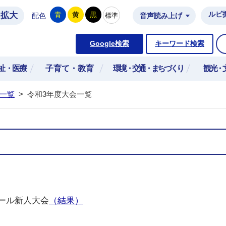
拡大
ルビ
青
黄
黒
標準
配色
音声読み上げ
市公式ホームページ
Google検索
キーワード検索
祉・医療
子育て・教育
環境・交通・まちづくり
観光・
一覧
>
令和3年度大会一覧
ール新人大会
（結果）