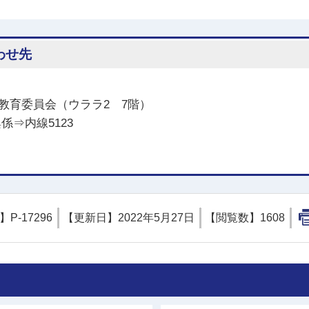
わせ先
教育委員会（ウララ2 7階）
興係⇒内線5123
D】
P-17296
【更新日】
2022年5月27日
【閲覧数】
1608