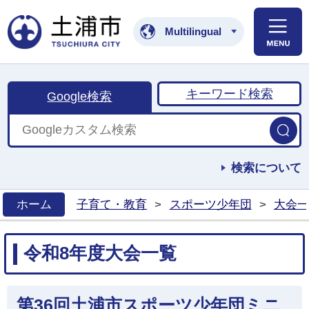
土浦市公式ホームペ
Multilingual
キーワード検索
Google検索
検索について
ホーム
子育て・教育
>
スポーツ少年団
>
大会一
>
令和8年度大会一覧
第36回土浦市スポーツ少年団ミニ