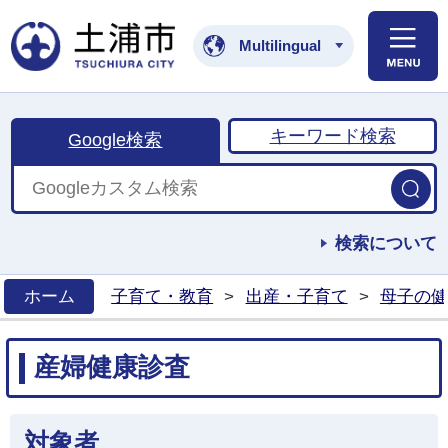
土浦市公式ホームペ
Multilingual
キーワード検索
Google検索
検索について
ホーム
子育て・教育
>
出産・子育て
>
母子の健
>
産婦健康診査
対象者