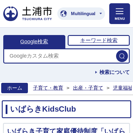
土浦市公式ホームペ
Multilingual
キーワード検索
Google検索
検索について
ホーム
子育て・教育
>
出産・子育て
>
児童福祉
>
いばらきKidsClub
いばらき子育て家庭優待制度「いばら