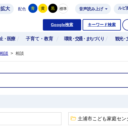
拡大
ルビ
青
黄
黒
標準
配色
音声読み上げ
市公式ホームページ
Google検索
キーワード検索
祉・医療
子育て・教育
環境・交通・まちづくり
観光・
相談
>
相談
土浦市こども家庭セン