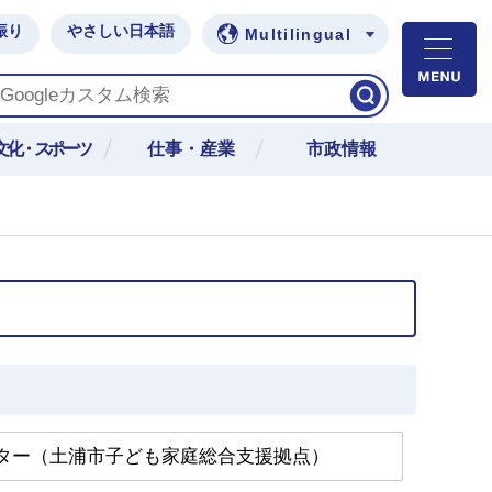
振り
やさしい日本語
Multilingual
M
文化・スポーツ
仕事・産業
市政情報
ター（土浦市子ども家庭総合支援拠点）