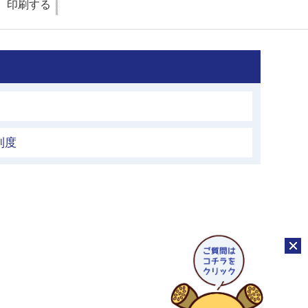
印刷する
制度
チャッ