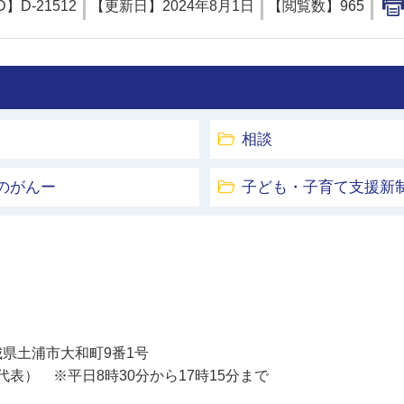
D】
D-21512
【更新日】
2024年8月1日
【閲覧数】
965
相談
のがんー
子ども・子育て支援新
土浦市
 茨城県土浦市大和町9番1号
11（代表） ※平日8時30分から17時15分まで