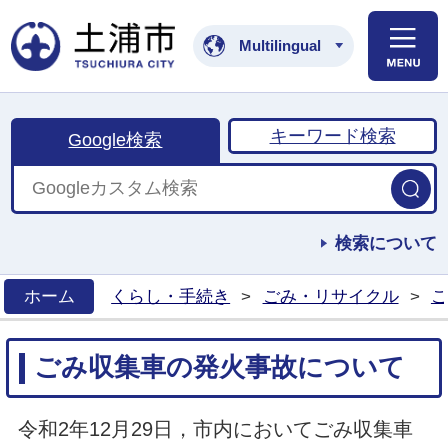
土浦市公式ホームペ
Multilingual
キーワード検索
Google検索
検索について
ホーム
くらし・手続き
>
ごみ・リサイクル
>
ご
>
ごみ収集車の発火事故について
令和2年12月29日，市内においてごみ収集車