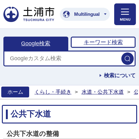
土浦市公式ホームペ
Multilingual
キーワード検索
Google検索
検索について
ホーム
くらし・手続き
>
水道・公共下水道
>
公
>
公共下水道
公共下水道の整備