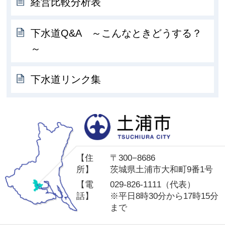
経営比較分析表
下水道Q&A ～こんなときどうする？
～
下水道リンク集
土
【住
〒300−8686
所】
茨城県土浦市大和町9番1号
【電
029-826-1111（代表）
話】
※平日8時30分から17時15分
まで