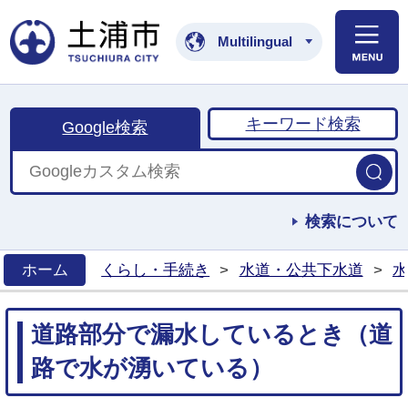
土浦市公式ホームペ
Multilingual
キーワード検索
Google検索
検索について
ホーム
くらし・手続き
>
水道・公共下水道
>
水
>
道路部分で漏水しているとき（道
路で水が湧いている）