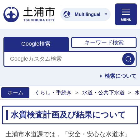
土浦市公式ホームペ
Multilingual
キーワード検索
Google検索
検索について
ホーム
くらし・手続き
>
水道・公共下水道
>
水
>
水質検査計画及び結果について
土浦市水道課では，「安全・安心な水道水」