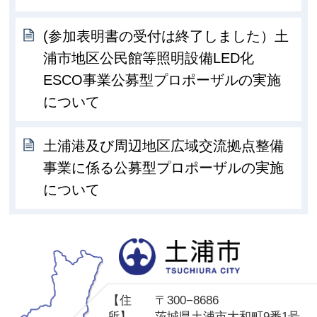
(参加表明書の受付は終了しました）土
浦市地区公民館等照明設備LED化
ESCO事業公募型プロポーザルの実施
について
土浦港及び周辺地区広域交流拠点整備
事業に係る公募型プロポーザルの実施
について
土
【住
〒300−8686
所】
茨城県土浦市大和町9番1号