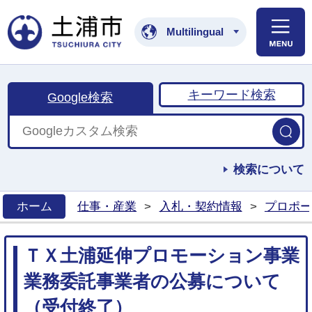
土浦市公式ホームペ
Multilingual
キーワード検索
Google検索
検索について
ホーム
仕事・産業
>
入札・契約情報
>
プロポー
>
ＴＸ土浦延伸プロモーション事業
業務委託事業者の公募について
（受付終了）