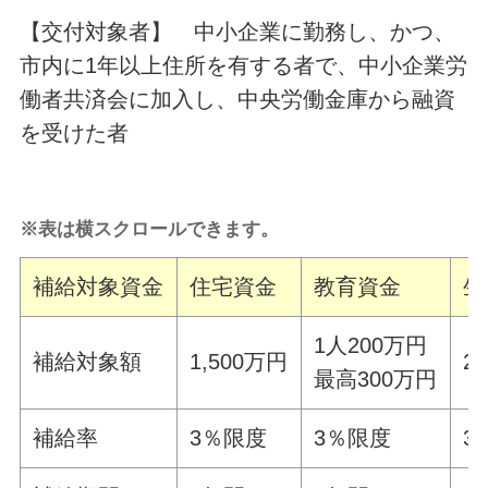
【交付対象者】 中小企業に勤務し、かつ、
市内に1年以上住所を有する者で、中小企業労
働者共済会に加入し、中央労働金庫から融資
を受けた者
※表は横スクロールできます。
補給対象資金
住宅資金
教育資金
生
1人200万円
補給対象額
1,500万円
2
最高300万円
補給率
3％限度
3％限度
3