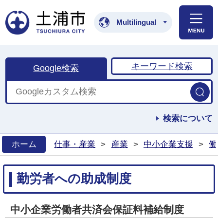
土浦市公式ホームペ
Multilingual
キーワード検索
Google検索
検索について
ホーム
仕事・産業
>
産業
>
中小企業支援
>
働
>
勤労者への助成制度
中小企業労働者共済会保証料補給制度