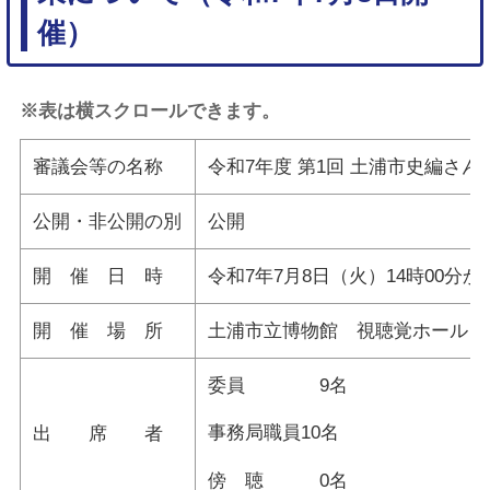
催）
※表は横スクロールできます。
審議会等の名称
令和7年度 第1回 土浦市史編さ
公開・非公開の別
公開
開 催 日 時
令和7年7月8日（火）14時00分か
開 催 場 所
土浦市立博物館 視聴覚ホール
委員 9名
事務局職員10名
出 席 者
傍 聴 0名