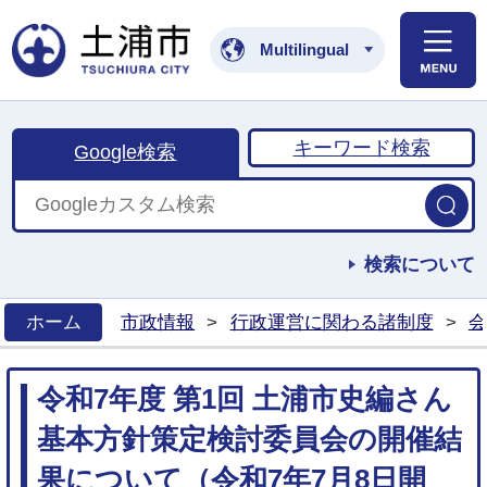
土浦市公式ホームペ
Multilingual
キーワード検索
Google検索
検索について
ホーム
市政情報
>
行政運営に関わる諸制度
>
会
>
令和7年度 第1回 土浦市史編さん
基本方針策定検討委員会の開催結
果について（令和7年7月8日開