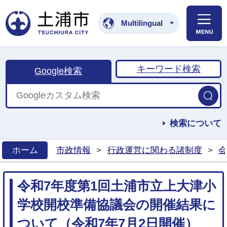
土浦市公式ホームペ
Multilingual
キーワード検索
Google検索
検索について
ホーム
市政情報
>
行政運営に関わる諸制度
>
会
>
令和7年度第1回土浦市立上大津小
学校開校準備協議会の開催結果に
ついて（令和7年7月2日開催）