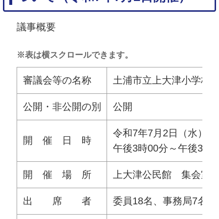
議事概要
※表は横スクロールできます。
審議会等の名称
土浦市立上大津小学校
公開・非公開の別
公開
令和7年7月2日（水）
開 催 日 時
午後3時00分～午後3時3
開 催 場 所
上大津公民館 集会室
出 席 者
委員18名、事務局7名、