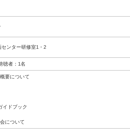
分
画センター研修室1・2
傍聴者：1名
の概要について
ガイドブック
議会について