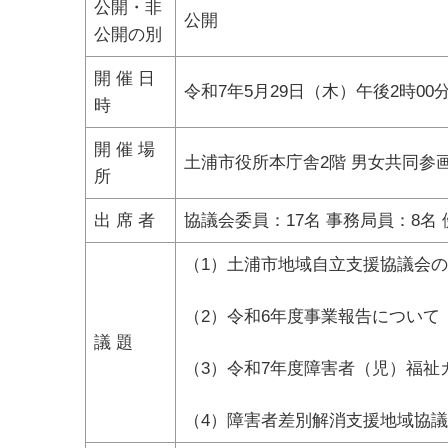
公開・非
公開
公開の別
開 催 日
令和7年5月29日（木）午後2時00
時
開 催 場
土浦市役所本庁舎2階 男女共同参
所
出 席 者
協議会委員：17名 事務局員：8名 
（1）土浦市地域自立支援協議会
（2）令和6年度事業報告について
議 題
（3）令和7年度障害者（児）福祉
（4）障害者差別解消支援地域協