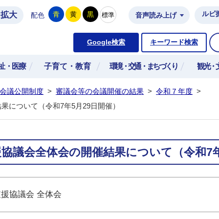
拡大
ルビ
青
黄
黒
標準
配色
音声読み上げ
市公式ホームページ
Google検索
キーワード検索
祉・医療
子育て・教育
環境・交通・まちづくり
観光・
会議公開制度
>
審議会等の会議開催の結果
>
令和７年度
>
果について（令和7年5月29日開催）
援協議会全体会の開催結果について（令和7年
支援協議会 全体会