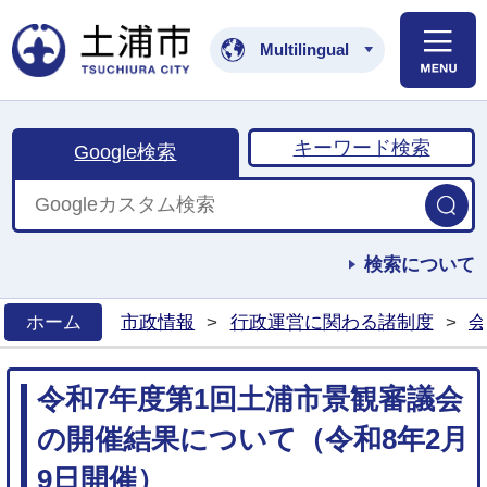
土浦市公式ホームペ
Multilingual
キーワード検索
Google検索
検索について
ホーム
市政情報
>
行政運営に関わる諸制度
>
会
>
令和7年度第1回土浦市景観審議会
の開催結果について（令和8年2月
9日開催）