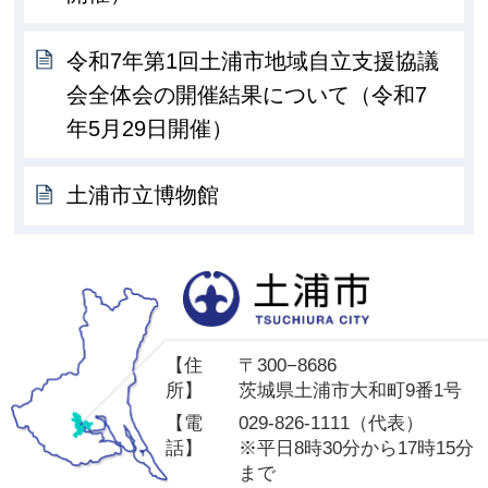
令和7年第1回土浦市地域自立支援協議
会全体会の開催結果について（令和7
年5月29日開催）
土浦市立博物館
土
【住
〒300−8686
所】
茨城県土浦市大和町9番1号
【電
029-826-1111（代表）
話】
※平日8時30分から17時15分
まで