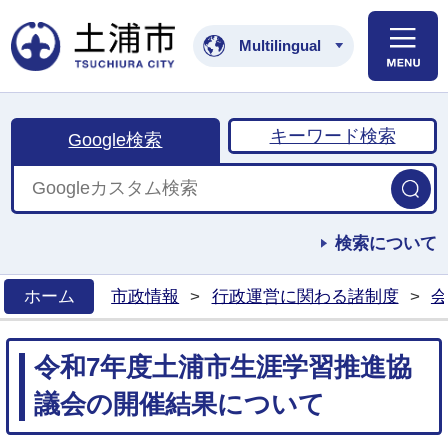
土浦市公式ホームペ
Multilingual
キーワード検索
Google検索
検索について
ホーム
市政情報
>
行政運営に関わる諸制度
>
会
>
令和7年度土浦市生涯学習推進協
議会の開催結果について