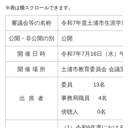
※表は横スクロールできます。
審議会等の名称
令和7年度土浦市生涯学習
公開・非公開の別
公開
開 催 日 時
令和7年7月16日（水）午
開 催 場 所
土浦市教育委員会 会議室
委員 13名
事務局職員 4名
出 席 者
傍聴人 0名
（1）令和6年度における