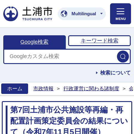
土浦市公式ホームペ
Multilingual
キーワード検索
Google検索
検索について
ホーム
市政情報
>
行政運営に関わる諸制度
>
会
>
第7回土浦市公共施設等再編・再
配置計画策定委員会の結果につい
て（令和7年11月5日開催）