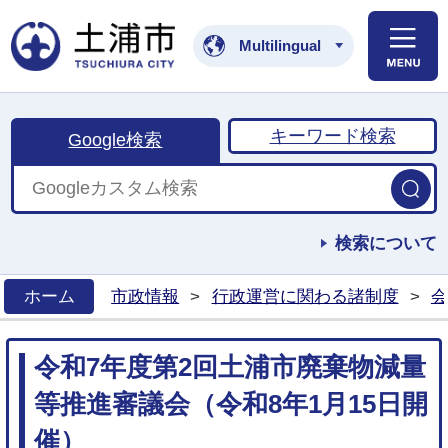
土浦市公式ホームペ
Multilingual
キーワード検索
Google検索
検索について
ホーム
市政情報
>
行政運営に関わる諸制度
>
会
>
令和7年度第2回土浦市廃棄物減量
等推進審議会（令和8年1月15日開
催）