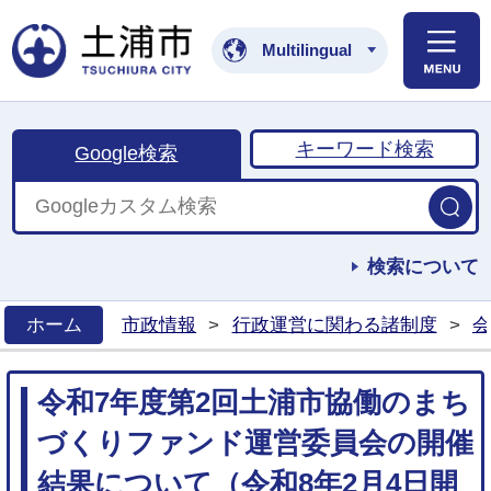
土浦市公式ホームペ
Multilingual
キーワード検索
Google検索
検索について
ホーム
市政情報
>
行政運営に関わる諸制度
>
会
>
令和7年度第2回土浦市協働のまち
づくりファンド運営委員会の開催
結果について（令和8年2月4日開