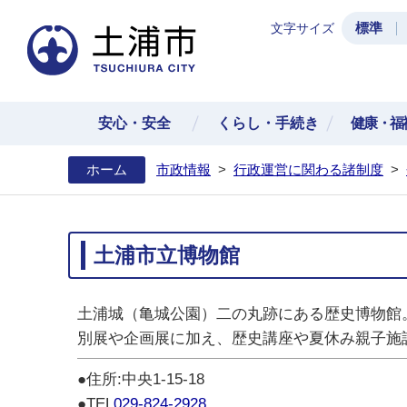
標準
文字サイズ
土浦
安心・安全
くらし・手続き
健康・福
ホーム
市政情報
>
行政運営に関わる諸制度
>
土浦市立博物館
土浦城（亀城公園）二の丸跡にある歴史博物館
別展や企画展に加え、歴史講座や夏休み親子施
●住所:中央1-15-18
●TEL
029-824-2928