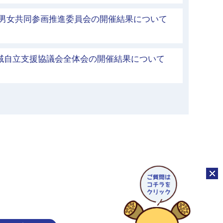
市男女共同参画推進委員会の開催結果について
）
地域自立支援協議会全体会の開催結果について
）
チャッ