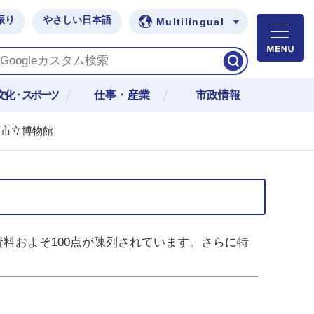
振り
やさしい日本語
Multilingual
M
文化・スポーツ
仕事・産業
市政情報
浦市立博物館
料およそ100点が陳列されています。さらに特