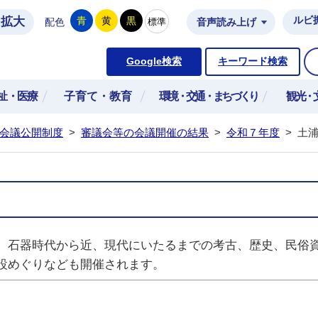
拡大
ルビ
青
黄
黒
標準
配色
音声読み上げ
市公式ホームページ
Google検索
キーワード検索
祉・医療
子育て・教育
環境・交通・まちづくり
観光・
会議公開制度
>
審議会等の会議開催の結果
>
令和７年度
>
土
。石器時代から近、現代にいたるまでの考古、歴史、民俗資
設めぐりなども開催されます。