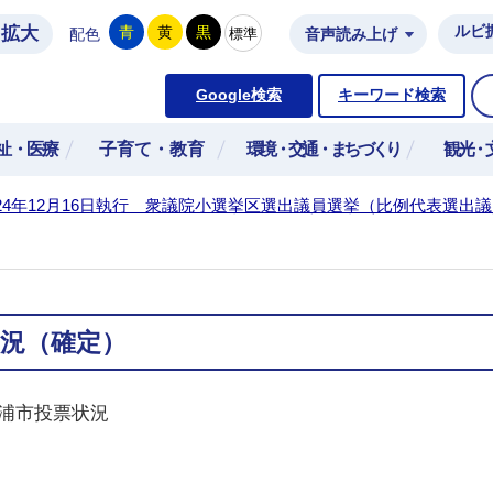
拡大
ルビ
青
黄
黒
標準
配色
音声読み上げ
市公式ホームページ
Google検索
キーワード検索
祉・医療
子育て・教育
環境・交通・まちづくり
観光・
24年12月16日執行 衆議院小選挙区選出議員選挙（比例代表選出
況（確定）
土浦市投票状況