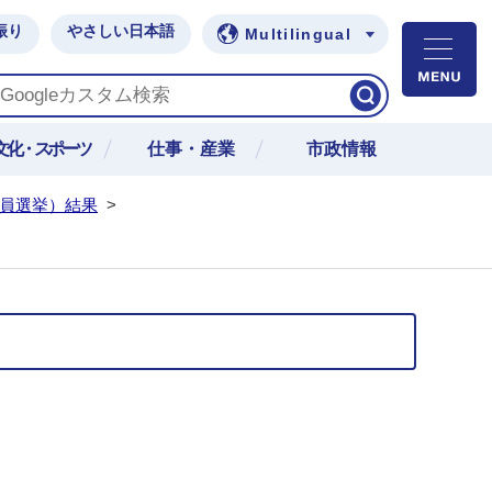
振り
やさしい日本語
Multilingual
M
文化・スポーツ
仕事・産業
市政情報
議員選挙）結果
>