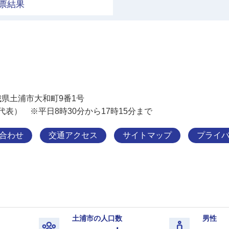
票結果
土浦市
 茨城県土浦市大和町9番1号
11（代表） ※平日8時30分から17時15分まで
合わせ
交通アクセス
サイトマップ
プライ