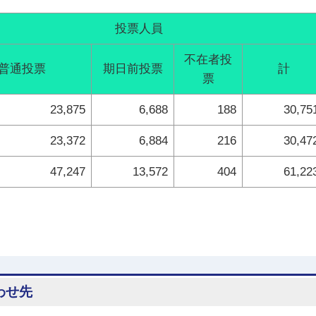
投票人員
不在者投
普通投票
期日前投票
計
票
23,875
6,688
188
30,75
23,372
6,884
216
30,47
47,247
13,572
404
61,22
わせ先