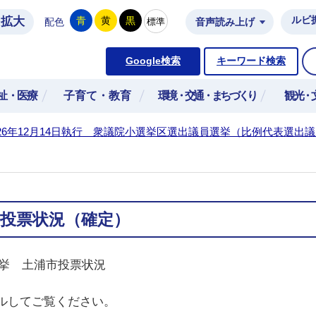
拡大
ルビ
青
黄
黒
標準
配色
音声読み上げ
市公式ホームページ
Google検索
キーワード検索
祉・医療
子育て・教育
環境・交通・まちづくり
観光・
26年12月14日執行 衆議院小選挙区選出議員選挙（比例代表選出
投票状況（確定）
選挙 土浦市投票状況
ルしてご覧ください。