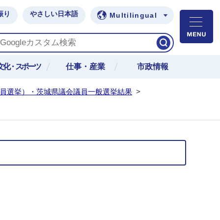
振り
やさしい日本語
Multilingual
M
文化・スポーツ
仕事・産業
市政情報
議員選挙）・茨城県議会議員一般選挙結果
>