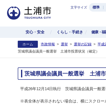
標準
文字サイズ
土浦
安心・安全
くらし・手続き
健康・福
ホーム
市政情報
>
選挙
>
選挙の記録
>
平成
茨城県議会議員一般選挙 土浦市投票状況（確定）
茨城県議会議員一般選挙 土浦市
平成26年12月14日執行 茨城県議会議員一般
※表全体が表示されない場合は、横にスクロー