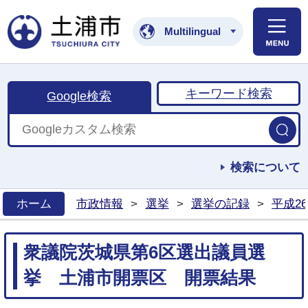
土浦市公式ホームペ
Multilingual
キーワード検索
Google検索
検索について
ホーム
市政情報
>
選挙
>
選挙の記録
>
平成2
>
衆議院茨城県第6区選出議員選
挙 土浦市開票区 開票結果