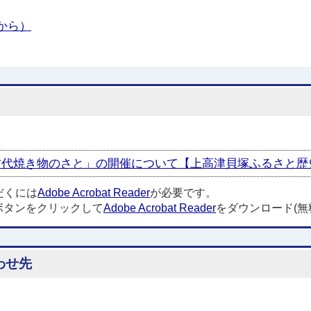
から）
焼き物のさと」の開催について【上高津貝塚ふるさと歴史の広場
だくには
Adobe Acrobat Reader
が必要です。
ボタンをクリックして
Adobe Acrobat Reader
をダウンロード(無
わせ先