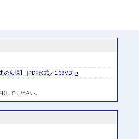
】 [PDF形式／1.38MB]
料)してください。