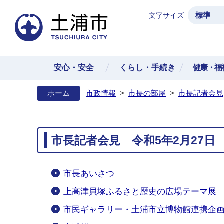
標準
文字サイズ
土浦
安心・安全
くらし・手続き
健康・福
ホーム
市政情報
>
市長の部屋
>
市長記者会見
市長記者会見 令和5年2月27日
市長あいさつ
上高津貝塚ふるさと歴史の広場テーマ展 
市民ギャラリー・土浦市立博物館連携企