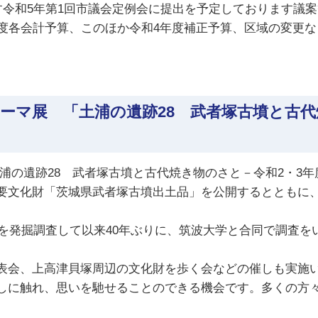
す令和5年第1回市議会定例会に提出を予定しております議
各会計予算、このほか令和4年度補正予算、区域の変更など
ーマ展 「土浦の遺跡28 武者塚古墳と古代焼
土浦の遺跡28 武者塚古墳と古代焼き物のさと－令和2・3
文化財「茨城県武者塚古墳出土品」を公開するとともに、
墳を発掘調査して以来40年ぶりに、筑波大学と合同で調査
表会、上高津貝塚周辺の文化財を歩く会などの催しも実施
に触れ、思いを馳せることのできる機会です。多くの方