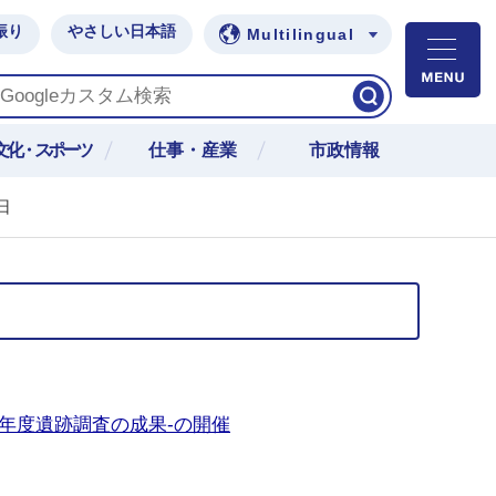
振り
やさしい日本語
Multilingual
M
文化・スポーツ
仕事・産業
市政情報
日
年度遺跡調査の成果-の開催