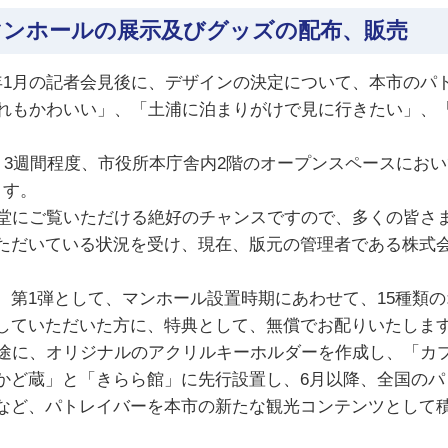
マンホールの展示及びグッズの配布、販売
1月の記者会見後に、デザインの決定について、本市のパ
どれもかわいい」、「土浦に泊まりがけで見に行きたい」、
、3週間程度、市役所本庁舎内2階のオープンスペースにお
ます。
堂にご覧いただける絶好のチャンスですので、多くの皆さ
だいている状況を受け、現在、版元の管理者である株式会
第1弾として、マンホール設置時期にあわせて、15種類
していただいた方に、特典として、無償でお配りいたしま
途に、オリジナルのアクリルキーホルダーを作成し、「カ
かど蔵」と「きらら館」に先行設置し、6月以降、全国のパ
ど、パトレイバーを本市の新たな観光コンテンツとして積