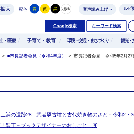
拡大
ルビ
青
黄
黒
標準
配色
音声読み上げ
市公式ホームページ
Google検索
キーワード検索
祉・医療
子育て・教育
環境・交通・まちづくり
観光・
>
■市長記者会見（令和4年度）
>
市長記者会見 令和5年2月27
土浦の遺跡28 武者塚古墳と古代焼き物のさと－令和2・3
画「装丁－ブックデザイナーのおしごと」展