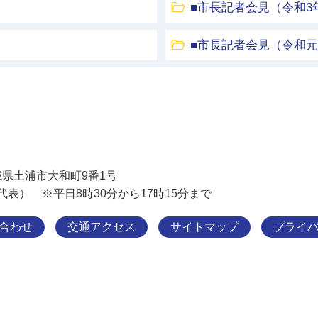
■市長記者会見（令和3
■市長記者会見（令和
土浦市
 茨城県土浦市大和町9番1号
11（代表） ※平日8時30分から17時15分まで
合わせ
交通アクセス
サイトマップ
プライ