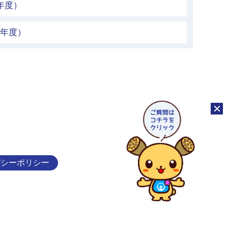
年度）
元年度）
チャッ
バシーポリシー