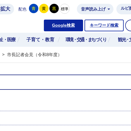
拡大
ルビ
青
黄
黒
標準
配色
音声読み上げ
市公式ホームページ
Google検索
キーワード検索
祉・医療
子育て・教育
環境・交通・まちづくり
観光・
>
市長記者会見（令和8年度）