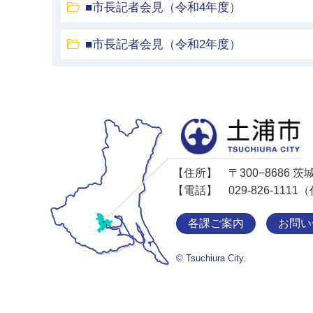
■市長記者会見（令和4年度）
■市長記者会見（令和2年度）
【住所】
〒300−8686
【電話】
029-826-11
各課ご案内
お問い
© Tsuchiura City.