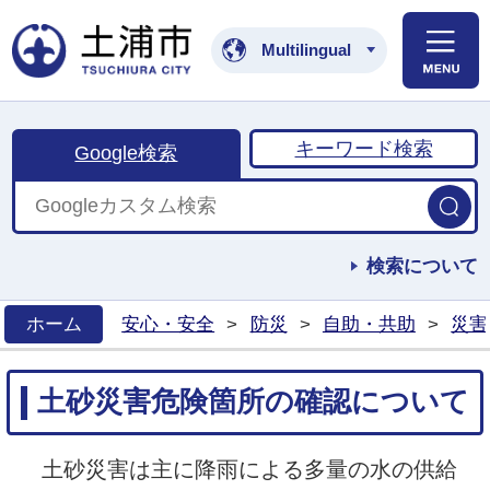
土浦市公式ホームペ
Multilingual
キーワード検索
Google検索
検索について
ホーム
安心・安全
>
防災
>
自助・共助
>
災害
>
土砂災害危険箇所の確認について
土砂災害は主に降雨による多量の水の供給