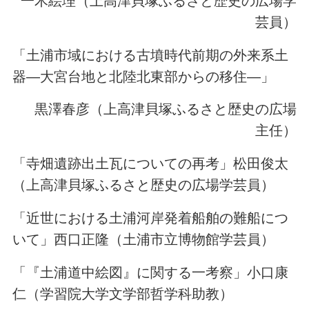
一木絵理（上高津貝塚ふるさと歴史の広場学
芸員）
「土浦市域における古墳時代前期の外来系土
器―大宮台地と北陸北東部からの移住―」
黒澤春彦（上高津貝塚ふるさと歴史の広場
主任）
「寺畑遺跡出土瓦についての再考」松田俊太
（上高津貝塚ふるさと歴史の広場学芸員）
「近世における土浦河岸発着船舶の難船につ
いて」西口正隆（土浦市立博物館学芸員）
「『土浦道中絵図』に関する一考察」小口康
仁（学習院大学文学部哲学科助教）