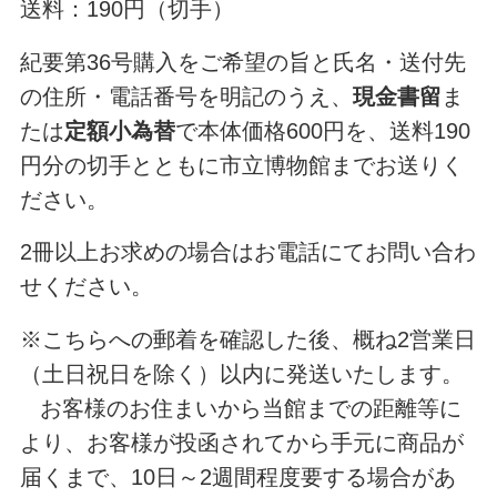
送料：190円（切手）
紀要第36号購入をご希望の旨と氏名・送付先
の住所・電話番号を明記のうえ、
現金書留
ま
たは
定額小為替
で本体価格600円を、送料190
円分の切手とともに市立博物館までお送りく
ださい。
2冊以上お求めの場合はお電話にてお問い合わ
せください。
※こちらへの郵着を確認した後、概ね2営業日
（土日祝日を除く）以内に発送いたします。
お客様のお住まいから当館までの距離等に
より、お客様が投函されてから手元に商品が
届くまで、10日～2週間程度要する場合があ