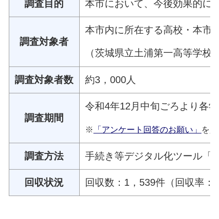
調査目的
本市において、今後効果的に
本市内に所在する高校・本市
調査対象者
（茨城県立土浦第一高等学校
調査対象者数
約3，000人
令和4年12月中旬ごろより各
調査期間
※
「アンケート回答のお願い」
を人
調査方法
手続き等デジタル化ツール「L
回収状況
回収数：1，539件（回収率：