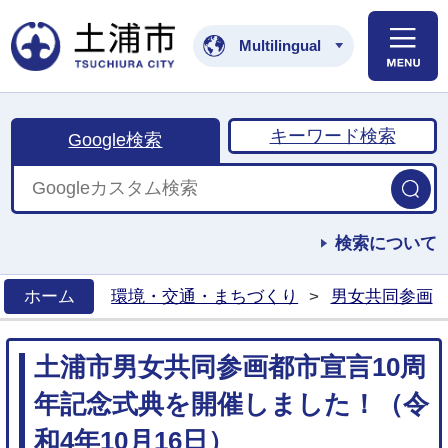
土浦市公式ホームペ
Multilingual
キーワード検索
Google検索
検索について
ホーム
環境・交通・まちづくり
>
男女共同参画
>
土浦市男女共同参画都市宣言10周
年記念式典を開催しました！（令
和4年10月16日）