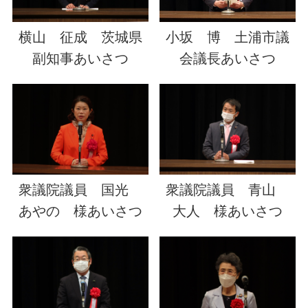
横山 征成 茨城県
小坂 博 土浦市議
副知事あいさつ
会議長あいさつ
衆議院議員 国光
衆議院議員 青山
あやの 様あいさつ
大人 様あいさつ