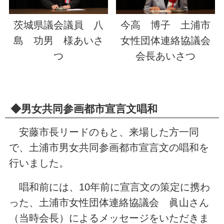
茨城県議会議員 八
今高 博子 土浦市
島 功男 様あいさ
女性団体連絡協議会
つ
会長あいさつ
◆男女共同参画都市宣言文唱和
安藤市長リードのもと、来場した方一同
で、土浦市男女共同参画都市宣言文の唱和を
行いました。
唱和前には、10年前に宣言文の策定に携わ
った、土浦市女性団体連絡協議会 眞山さん
（当時会長）によるメッセージをいただきま