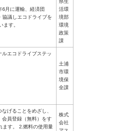
県生
年6月に運輸、経済団
活環
・協議しエコドライブを
境部
います。
環境
政策
課
ナルエコドライブステッ
土浦
市環
境保
全課
につなげることをめざし、
株式
。会員登録（無料）をす
会社
ます。 2.燃料の使用量
アス