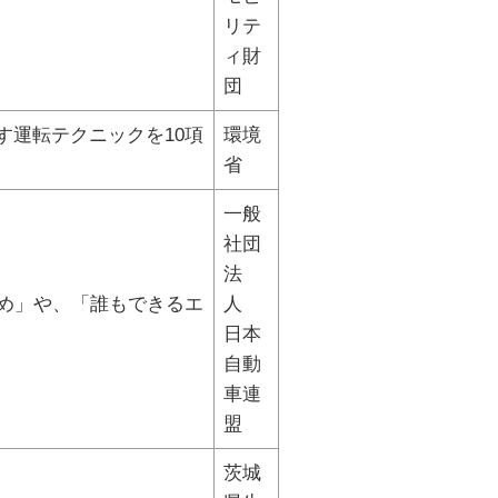
リテ
ィ財
団
す運転テクニックを10項
環境
省
一般
社団
法
すめ」や、「誰もできるエ
人
日本
自動
車連
盟
茨城