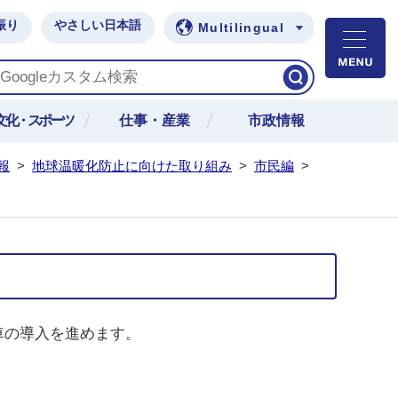
振り
やさしい日本語
Multilingual
M
文化・スポーツ
仕事・産業
市政情報
報
>
地球温暖化防止に向けた取り組み
>
市民編
>
車の導入を進めます。