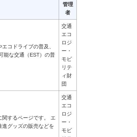
管理
者
交通
エコ
ロジ
やエコドライブの普及、
ー・
能な交通（EST）の普
モビ
リテ
ィ財
団
交通
エコ
ロジ
関するページです。 エ
ー・
推進グッズの販売などを
モビ