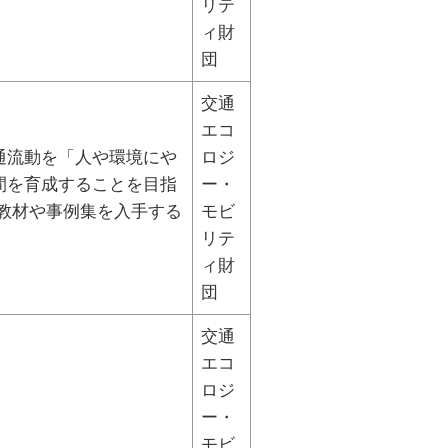
リテ
ィ財
団
交通
エコ
通流動を「人や環境にや
ロジ
間を育成することを目指
ー・
教材や事例集を入手する
モビ
リテ
ィ財
団
交通
エコ
ロジ
ー・
モビ