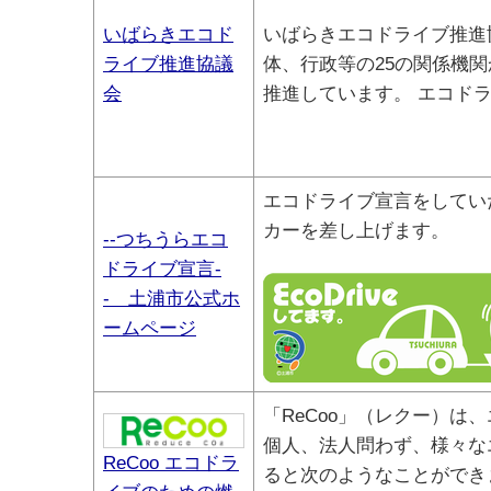
いばらきエコド
いばらきエコドライブ推進
ライブ推進協議
体、行政等の25の関係機
会
推進しています。 エコド
エコドライブ宣言をしてい
カーを差し上げます。
--つちうらエコ
ドライブ宣言-
- 土浦市公式ホ
ームページ
「ReCoo」（レクー）
個人、法人問わず、様々な
ReCoo エコドラ
ると次のようなことができま