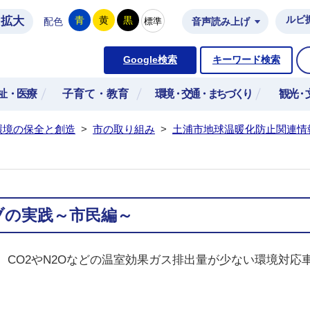
拡大
ルビ
青
黄
黒
標準
配色
音声読み上げ
市公式ホームページ
Google検索
キーワード検索
祉・医療
子育て・教育
環境・交通・まちづくり
観光・
環境の保全と創造
>
市の取り組み
>
土浦市地球温暖化防止関連情
ブの実践～市民編～
CO2やN2Oなどの温室効果ガス排出量が少ない環境対応