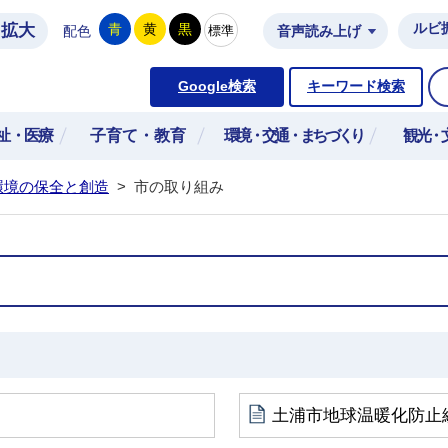
拡大
ルビ
青
黄
黒
標準
配色
音声読み上げ
市公式ホームページ
Google検索
キーワード検索
祉・医療
子育て・教育
環境・交通・まちづくり
観光・
環境の保全と創造
>
市の取り組み
土浦市地球温暖化防止