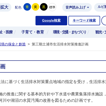
拡大
ルビ
青
黄
黒
標準
配色
音声読み上げ
市公式ホームページ
Google検索
キーワード検索
祉・医療
子育て・教育
環境・交通・まちづくり
観光・
環境の保全と創造
>
第三期土浦市生活排水対策推進計画
画
止法に基づく生活排水対策重点地域の指定を受け，生活排水
の推進に関する基本的方針や下水道や農業集落排水施設，
河川や湖沼の水質汚濁の改善を図るための計画です。