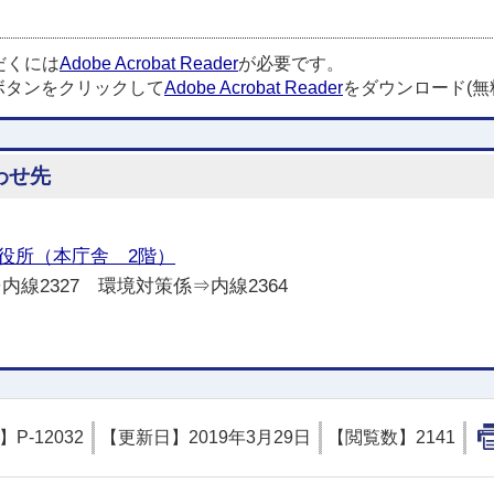
だくには
Adobe Acrobat Reader
が必要です。
ボタンをクリックして
Adobe Acrobat Reader
をダウンロード(無
わせ先
役所（本庁舎 2階）
⇒内線2327 環境対策係⇒内線2364
D】
P-12032
【更新日】
2019年3月29日
【閲覧数】
2141