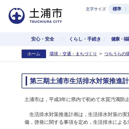
標準
文字サイズ
土浦
安心・安全
くらし・手続き
健康・福
ホーム
環境・交通・まちづくり
>
つちうらの
第三期土浦市生活排水対策推進計
土浦市は，平成3年に県内で初めて水質汚濁防
生活排水対策推進計画は，生活排水対策の実施
備，啓発に関する事項を定め，生活排水による