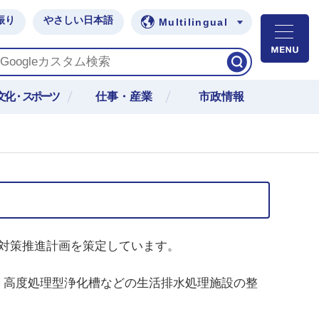
振り
やさしい日本語
Multilingual
M
文化・スポーツ
仕事・産業
市政情報
対策推進計画を策定しています。
高度処理型浄化槽などの生活排水処理施設の整