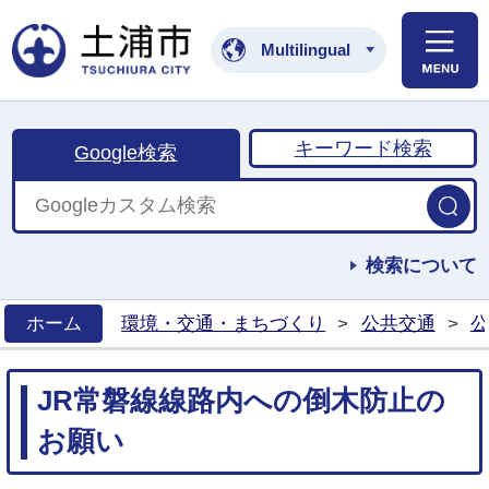
土浦市公式ホームペ
Multilingual
キーワード検索
Google検索
検索について
ホーム
環境・交通・まちづくり
>
公共交通
>
公
>
JR常磐線線路内への倒木防止の
お願い