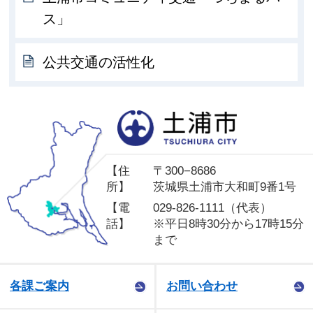
ス」
公共交通の活性化
土
【住
〒300−8686
所】
茨城県土浦市大和町9番1号
【電
029-826-1111（代表）
話】
※平日8時30分から17時15分
まで
各課ご案内
お問い合わせ