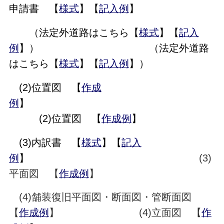
申請書 【
様式
】【
記入例
】
（法定外道路はこちら【
様式
】【
記入
例
】） （法定外道路
はこちら【
様式
】【
記入例
】）
(2)位置図 【
作成
例
】
(2)位置図 【
作成例
】
(3)内訳書 【
様式
】【
記入
例
】
(3)
平面図 【
作成例
】
(4)舗装復旧平面図・断面図・管断面図
【
作成例
】 (4)立面図 【
作