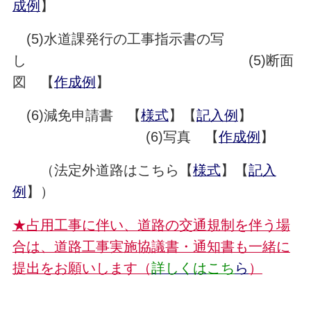
成例
】
(5)水道課発行の工事指示書の写
し (5)断面
図 【
作成例
】
(6)減免申請書 【
様式
】【
記入例
】
(6)写真 【
作成例
】
（法定外道路はこちら【
様式
】【
記入
例
】）
★占用工事に伴い、道路の交通規制を伴う場
合は、道路工事実施協議書・通知書も一緒に
提出をお願いします（
詳しくは
こち
ら
）