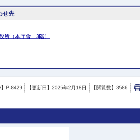
わせ先
役所（本庁舎 3階）
D】
P-8429
【更新日】
2025年2月18日
【閲覧数】
3586