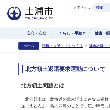
標準
文字サイズ
土浦
安心・安全
くらし・手続き
健康・福
ホーム
環境・交通・まちづくり
>
都市計画・
北方領土返還要求運動について
北方領土問題とは
北方領土は，北海道の北東洋上に連なる歯舞
捉（えとろふ）島の四島のことで，江戸時代に