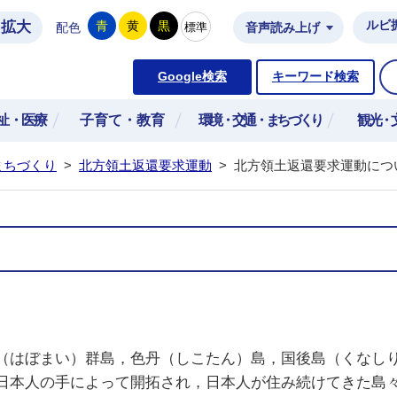
拡大
ルビ
青
黄
黒
標準
配色
音声読み上げ
市公式ホームページ
Google検索
キーワード検索
祉・医療
子育て・教育
環境・交通・まちづくり
観光・
まちづくり
>
北方領土返還要求運動
>
北方領土返還要求運動につ
（はぼまい）群島，色丹（しこたん）島，国後島（くなし
日本人の手によって開拓され，日本人が住み続けてきた島