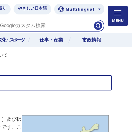
振り
やさしい日本語
Multilingual
M
文化・スポーツ
仕事・産業
市政情報
いて
り）及び択
々です。こ