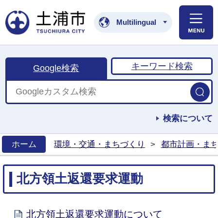
土浦市公式ホームペ
Multilingual
キーワード検索
Google検索
検索について
ホーム
環境・交通・まちづくり
>
都市計画・ま
>
北方領土返還要求運動
北方領土返還要求運動について