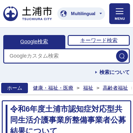
土浦市公式ホームペ
Multilingual
キーワード検索
Google検索
検索について
ホーム
健康・福祉・医療
>
福祉
>
高齢者福祉
>
令和6年度土浦市認知症対応型共
同生活介護事業所整備事業者公募
結果について