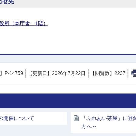
わせ先
役所（本庁舎 1階）
D】
P-14759
【更新日】
2026年7月22日
【閲覧数】
2237
の開催について
「ふれあい茶屋」に登
方へ～