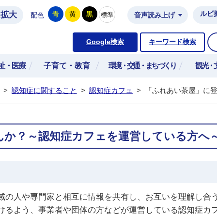
拡大
ルビ
青
黄
黒
標準
配色
音声読み上げ
市公式ホームページ
Google検索
キーワード検索
祉・医療
子育て・教育
環境・交通・まちづくり
観光・
>
認知症に関すること
>
認知症カフェ
>
「ふれあい茶屋」に
んか？～認知症カフェを運営している方へ
域の人や専門家と相互に情報を共有し、お互いを理解し合
けるよう、事業者や団体の方などが運営している認知症カ