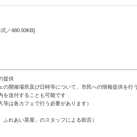
式／480.93KB]
の提供
ェの開催場所及び日時等について、
市民への情報提供を行
内を送付することも可能です
入等は各カフェで行う必要があります）
）ふれあい茶屋」のスタッフによる助言）