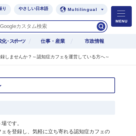
振り
やさしい日本語
Multilingual
M
文化・スポーツ
仕事・産業
市政情報
登録しませんか？～認知症カフェを運営している方へ～
～
う場です。
フェを登録し、気軽に立ち寄れる認知症カフェの