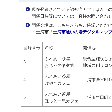
現在登録されている認知症カフェは以下
開催日時等については、直接お問い合わ
開催会場は、こちらからもご確認いただ
・土浦市「
土浦市通いの場デジタルマッ
登録番号
名称
開催地
ふれあい茶屋
複合型施設し
3
おちゃのま家族
地域共創サロン
ふれあい茶屋
4
土浦市菅谷町141
けやきカフェ
ふれあい茶屋
5
土浦市生田町2-
ほっと一息カフェ