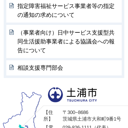
指定障害福祉サービス事業者等の指定
の通知の求めについて
（事業者向け）日中サービス支援型共
同生活援助事業者による協議会への報
告について
相談支援専門部会
土
【住
〒300−8686
所】
茨城県土浦市大和町9番1号
【電
029-826-1111（代表）