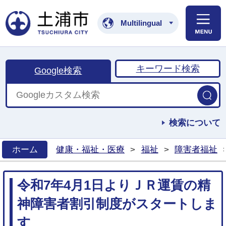
土浦市公式ホームペ
Multilingual
キーワード検索
Google検索
検索について
ホーム
健康・福祉・医療
>
福祉
>
障害者福祉
>
令和7年4月1日よりＪＲ運賃の精
神障害者割引制度がスタートしま
す